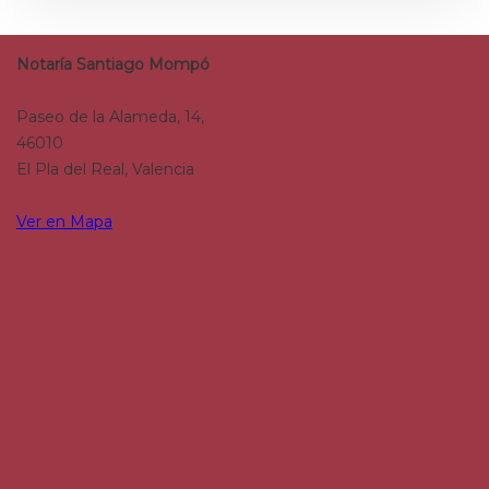
Notaría Santiago Mompó
Paseo de la Alameda, 14,
46010
El Pla del Real, Valencia
Ver en Mapa