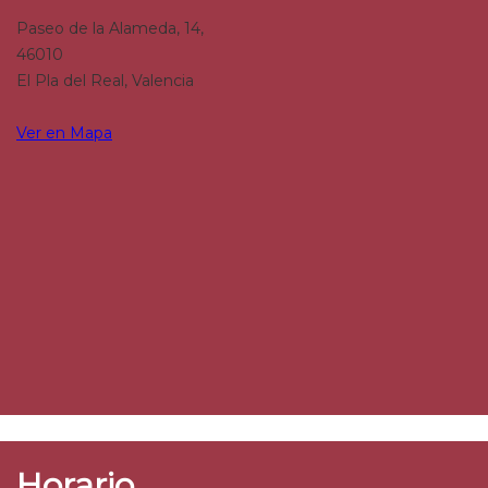
Paseo de la Alameda, 14,
46010
El Pla del Real, Valencia
Ver en Mapa
Horario