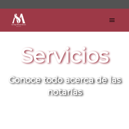
Servicios
Conoce todo acerca de las
notarías